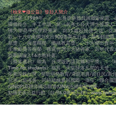
《柚來❤做公益》發起人簡介
沈芯菱（1989年－），出身雲林縣貧困攤販家庭，
擺攤維生
、半工半讀，第一名考上台大博士候選人
佛大學商學院學程畢業。自11歲起投身公益，從
款，十八年來獨力支出900多萬元行善，最年輕當選
新獎」、兩度蟬聯「總統教育獎」、十大傑出青年
生奉獻獎等殊榮，獲選台灣十大慈善家、百年代表
益事蹟編入16本教科書。
《商業週刊》喻為「台灣版的諾貝爾和平獎」，《
Time for students》稱其「天堂掉落凡間的天使
年來深耕台灣
，幫助弱勢教育/滯銷老農/原住民/新
兒等山巔海角，同時積極參與國際，擔任「聯合國
(UNDP)及聯合國志願者(UNV)永續創新智庫。
點播更多公益行動《台灣6.0希望工程》
www.twhop