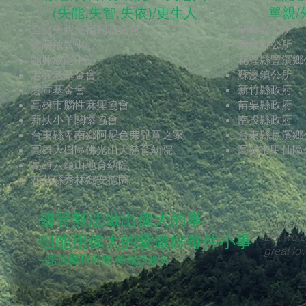
(失能,失智,失依)/更生人
單親/
全台失親兒福利基金會
蘭嶼鄉公所
德蘭啟智中心
國姓鄉公所
朝興啟能中心
花蓮縣豐濱鄉
老五老基金會
蘇澳鎮公所
雲萱基金會
新竹縣政府
高雄市腦性麻痺協會
苗栗縣政府
新扶小羊關懷協會
南投縣政府
台東縣卑南鄉阿尼色弗兒童之家
台東縣長濱鄉
高雄大樹區佛光山大慈育幼院
高雄市甲仙區
高雄六龜山地育幼院
花蓮縣秀林鄉安德園
儘管無法做出偉大的事
“Not all 
But we c
但能用偉大的愛做好每件小事
great lo
─諾貝爾和平獎 泰瑞莎修女