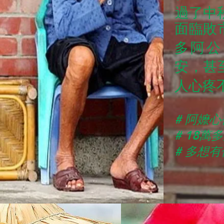
過了中秋.
面臨敗
多阿公
安，甚
人心疼不
# 阿嬤
​# 18萬
​# 多想