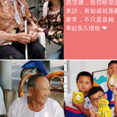
惠雪嬤，殷切盼望
來訪，有如成祖孫
家常，不只是送柚
牽起長久情份 ❤