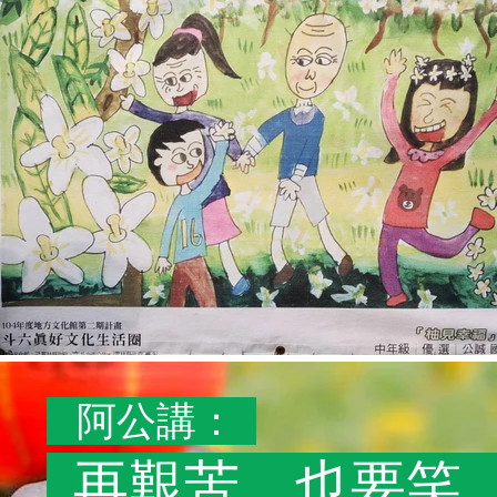
阿公講：
再艱苦，也要