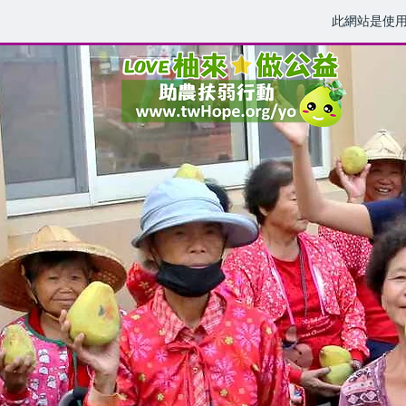
此網站是使
歡迎柚來
❤
做公益