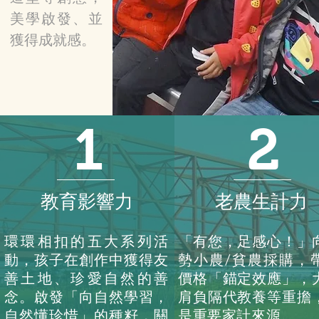
美學啟發、並
獲得成就感。
1
2
教育影響力
老農生計力
環環相扣的五大系列活
​「有您，足感心！」
動，孩子在創作中獲得友
勢小農/貧農採購，
善土地、珍愛自然的善
價格「錨定效應」，
念。啟發「向自然學習，
肩負隔代教養等重擔
自然懂珍惜」的種籽，關
是重要家計來源。