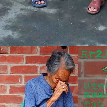
2
只有
以往約
氣關係(
僅短短