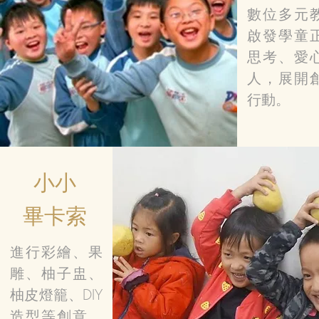
數位多元
啟發學童
思考、愛
人，展開
行動。
小小
畢卡索
進行彩繪、果
雕、柚子盅、
柚皮燈籠、DIY
造型等創意，