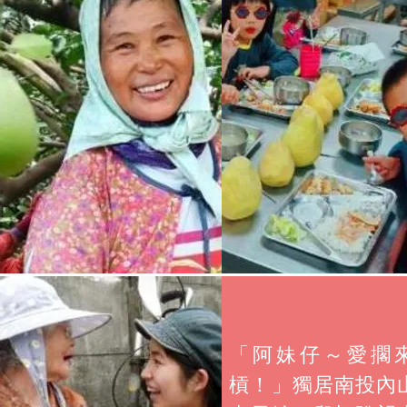
「阿妹仔～愛擱
槓！」獨居南投內