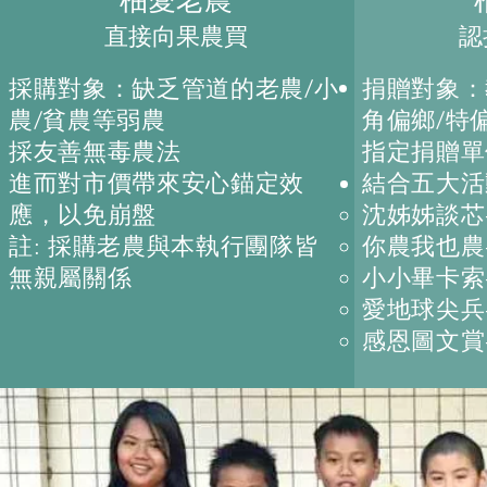
柚愛老農​
直接向果農買
認
採購對象：缺乏管道的老農/小
捐贈對象：
農/貧農等弱農
角偏鄉/特
採友善無毒農法
指定捐贈單
進而對市價帶來安心錨定效
結合五大活
應，以免崩盤
沈姊姊談芯
註: 採購老農與本執行團隊皆
你農我也農
無親屬關係
小小畢卡索
愛​地球尖
​感恩圖文