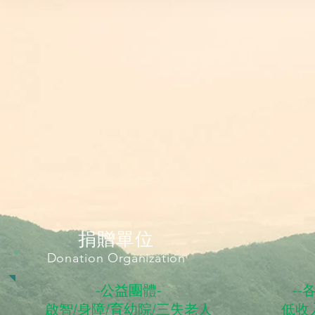
捐贈單位
Donation
Organization
-公益團體-
--
啟智/身障/育幼院/​​三失老人
低收