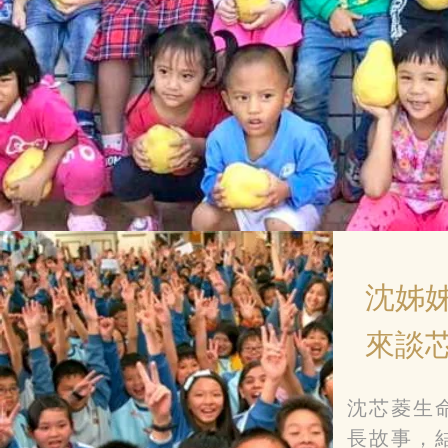
沈姊
來談
沈芯菱生
長故事，