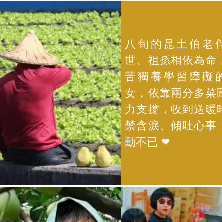
八旬的昆土伯老
世、祖孫相依為命
苦獨養學習障礙
女，依靠兩分多菜
力支撐，收到送暖
禁含淚、傾吐心事
動不已 ❤