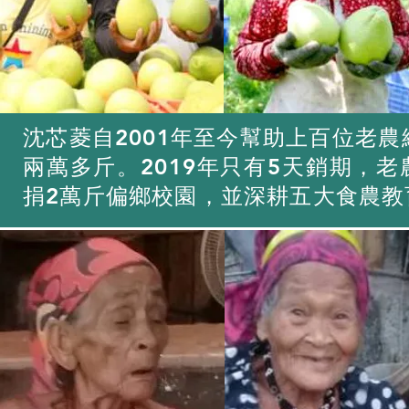
沈芯菱自2001年至今幫助上百位老農
兩萬多斤。2019年只有5天銷期，老
捐2萬斤偏鄉校園，並深耕五大食農